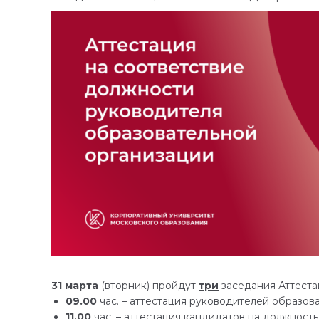
31 марта
(вторник) пройдут
три
заседания Аттест
09.00
час. – аттестация руководителей образов
11.00
час. – аттестация кандидатов на должност