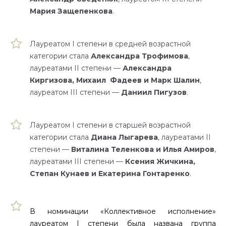
Мария Защепенкова
.
Лауреатом I степени в средней возрастной
категории стала
Александра Трофимова
,
лауреатами II степени —
Александра
Киргизова, Михаил Фадеев и Марк Шалин
,
лауреатом III степени —
Даниил Пигузов
.
Лауреатом I степени в старшей возрастной
категории стала
Диана Лыгарева
, лауреатами II
степени —
Виталина Теленкова и Илья Амиров
,
лауреатами III степени —
Ксения Жичкина,
Степан Кунаев и Екатерина Гонтаренко
.
В номинации «Коллективное исполнение»
лауреатом I степени была названа группа